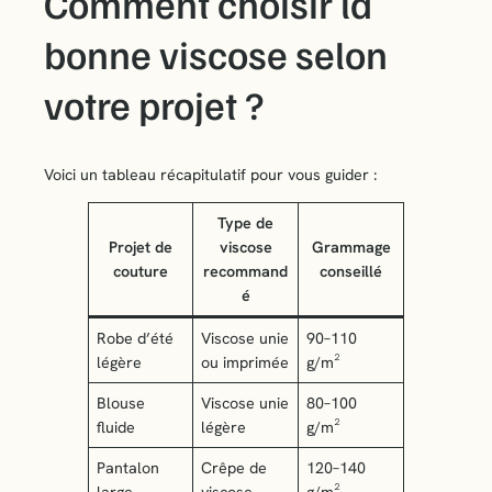
Comment choisir la
bonne viscose selon
votre projet ?
Voici un tableau récapitulatif pour vous guider :
Type de
Projet de
viscose
Grammage
couture
recommand
conseillé
é
Robe d’été
Viscose unie
90–110
légère
ou imprimée
g/m²
Blouse
Viscose unie
80–100
fluide
légère
g/m²
Pantalon
Crêpe de
120–140