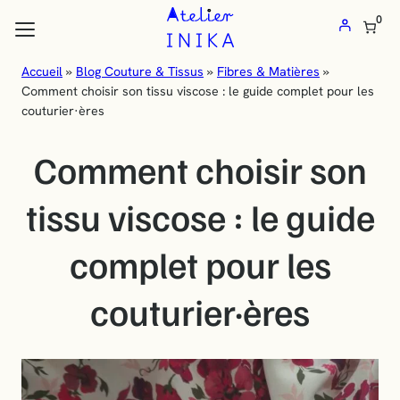
Atelier
0
Inika
:
Accueil
»
Blog Couture & Tissus
»
Fibres & Matières
»
les flèches haut et bas pour évaluer entrer pour aller à la page désirée
Comment choisir son tissu viscose : le guide complet pour les
Vente
couturier·ères
de
tissus
Comment choisir son
au
tissu viscose : le guide
mètre
et
complet pour les
mercerie
en
couturier·ères
ligne