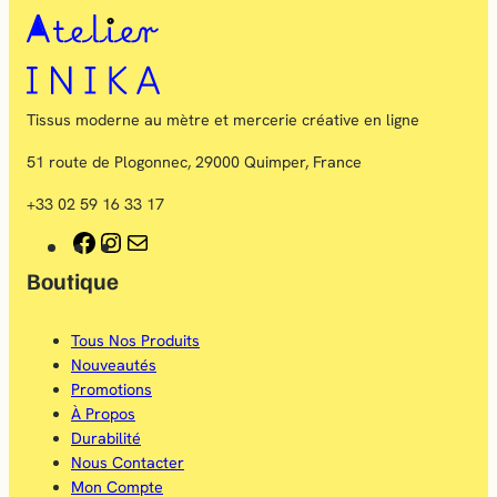
Tissus moderne au mètre et mercerie créative en ligne
51 route de Plogonnec, 29000 Quimper, France
+33 02 59 16 33 17
F
I
E
Boutique
a
n
-
c
s
m
Tous Nos Produits
e
t
a
Nouveautés
b
a
i
Promotions
À Propos
o
g
l
Durabilité
o
r
Nous Contacter
Mon Compte