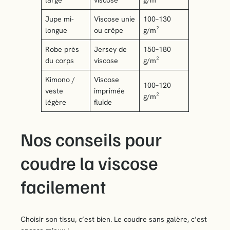
large
viscose
g/m²
Jupe mi-
Viscose unie
100–130
longue
ou crêpe
g/m²
Robe près
Jersey de
150–180
du corps
viscose
g/m²
Kimono /
Viscose
100–120
veste
imprimée
g/m²
légère
fluide
Nos conseils pour
coudre la viscose
facilement
Choisir son tissu, c’est bien. Le coudre sans galère, c’est