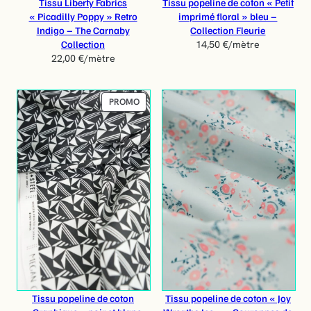
Tissu Liberty Fabrics
Tissu popeline de coton « Petit
« Picadilly Poppy » Retro
imprimé floral » bleu –
Indigo – The Carnaby
Collection Fleurie
Collection
14,50
€
/mètre
22,00
€
/mètre
P
PROMO
R
O
D
U
I
T
E
N
P
R
O
M
O
T
Tissu popeline de coton
Tissu popeline de coton « Joy
I