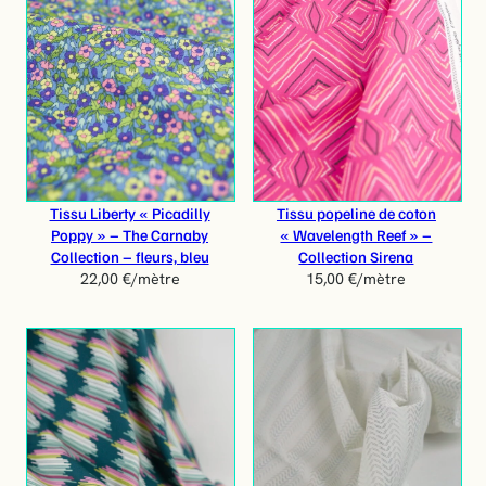
Tissu Liberty « Picadilly
Tissu popeline de coton
Poppy » – The Carnaby
« Wavelength Reef » –
Collection – fleurs, bleu
Collection Sirena
22,00
€
/mètre
15,00
€
/mètre