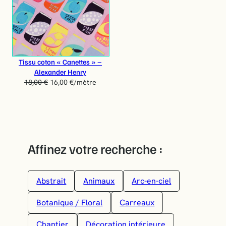
O
M
O
T
I
O
Tissu coton « Canettes » –
N
Alexander Henry
18,00
€
16,00
€
/mètre
Affinez votre recherche :
Abstrait
Animaux
Arc-en-ciel
Botanique / Floral
Carreaux
Chantier
Décoration intérieure