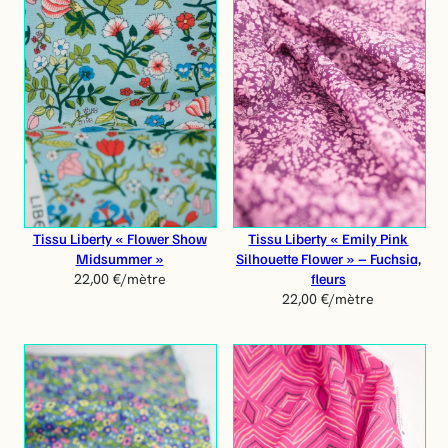
Tissu Liberty « Flower Show
Tissu Liberty « Emily Pink
Midsummer »
Silhouette Flower » – Fuchsia,
fleurs
22,00
€
/mètre
22,00
€
/mètre