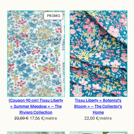
O
O
T
T
I
I
P
PROMO
O
O
R
N
N
O
D
U
I
T
E
N
P
R
O
M
O
T
[Coupon 90 cm] Tissu Liberty
Tissu Liberty « Botanist’s
I
« Summer Meadow » – The
Bloom » – The Collector’s
O
Riviera Collection
Home
N
22,00
€
17,56
€
/mètre
22,00
€
/mètre