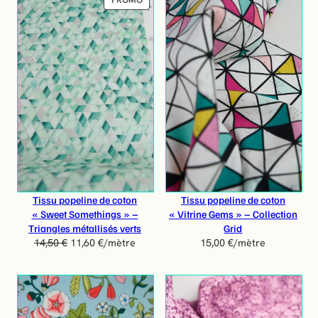
R
O
D
U
I
T
E
N
P
R
O
M
O
T
Tissu popeline de coton
Tissu popeline de coton
I
« Sweet Somethings » –
« Vitrine Gems » – Collection
O
Triangles métallisés verts
Grid
N
14,50
€
11,60
€
/mètre
15,00
€
/mètre