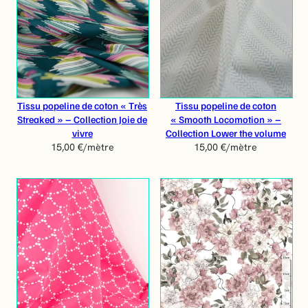
Tissu popeline de coton « Très
Tissu popeline de coton
Streaked » – Collection Joie de
« Smooth Locomotion » –
vivre
Collection Lower the volume
15,00
€
/mètre
15,00
€
/mètre