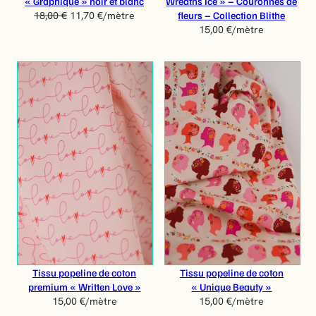
« Graphique » noir et blanc
Wreaths Ice » – Couronnes de
O
fleurs – Collection Blithe
18,00
€
11,70
€
/mètre
N
15,00
€
/mètre
Tissu popeline de coton
Tissu popeline de coton
premium « Written Love »
« Unique Beauty »
15,00
€
/mètre
15,00
€
/mètre