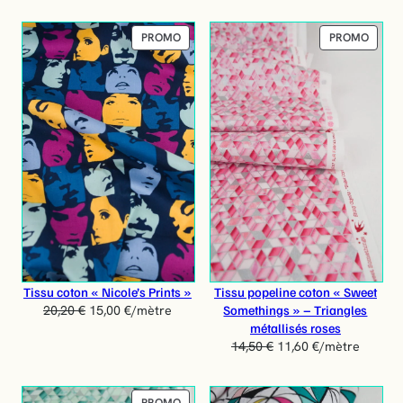
P
P
PROMO
PROMO
R
R
O
O
D
D
U
U
I
I
T
T
E
E
N
N
P
P
R
R
O
O
M
M
O
O
T
T
Tissu coton « Nicole’s Prints »
Tissu popeline coton « Sweet
I
I
Somethings » – Triangles
20,20
€
15,00
€
/mètre
O
O
métallisés roses
N
N
14,50
€
11,60
€
/mètre
P
PROMO