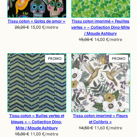
O
O
M
M
O
O
T
T
Tissu coton « Gotas de amor »
Tissu coton imprimé « Feuilles
I
I
vertes » – Collection Dino-Mite
20,20
€
15,00
€
/mètre
O
O
/ Maude Ashbury
N
N
15,00
€
14,00
€
/mètre
P
P
PROMO
PROMO
R
R
O
O
D
D
U
U
I
I
T
T
E
E
N
N
P
P
Tissu coton « Bulles vertes et
Tissu coton imprimé « Fleurs
R
R
bleues » – Collection Dino-
et Colibris »
O
O
Mite / Maude Ashbury
14,50
€
11,60
€
/mètre
M
M
15,00
€
11,00
€
/mètre