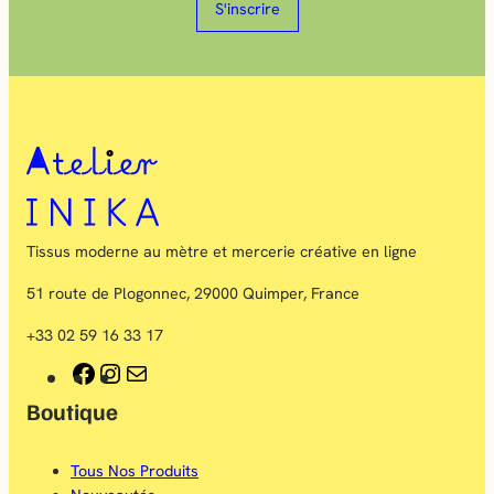
S'inscrire
Tissus moderne au mètre et mercerie créative en ligne
51 route de Plogonnec, 29000 Quimper, France
+33 02 59 16 33 17
F
I
E
Boutique
a
n
-
c
s
m
Tous Nos Produits
e
t
a