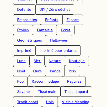
Détente
DIY / Zéro déchet
Empreintes
Enfants
Espace
Étoiles
Fantaisie
Forêt
Géométriques
Halloween
Imprimé
Imprimé pour enfants
Lune
Mer
Nature
Nautique
Noël
Ours
Panda
Pois
Pop
Raccommodage
Rayures
Savane
Tissé main
Tissu léopard
Traditionnel
Unis
Visible Mending