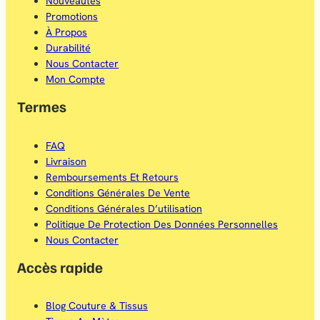
Nouveautés
b
a
i
Promotions
À Propos
o
g
l
Durabilité
o
r
Nous Contacter
Mon Compte
k
a
Termes
m
FAQ
Livraison
Remboursements Et Retours
Conditions Générales De Vente
Conditions Générales D’utilisation
Politique De Protection Des Données Personnelles
Nous Contacter
Accès rapide
Blog Couture & Tissus