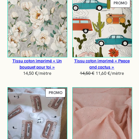
P
PROMO
R
O
D
U
I
T
E
N
P
Tissu coton imprimé « Un
Tissu coton imprimé « Peace
R
bouquet pour toi »
and cactus »
O
14,50
€
/mètre
14,50
€
11,60
€
/mètre
M
O
T
P
PROMO
I
R
O
O
N
D
U
I
T
E