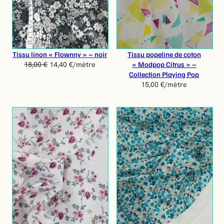
P
R
O
M
O
T
Tissu linon « Flownny » – noir
Tissu popeline de coton
I
« Modpop Citrus » –
18,00
€
14,40
€
/mètre
O
Collection Playing Pop
N
15,00
€
/mètre