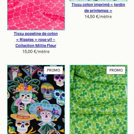
Tissu coton imprimé « Jardin
de printemps »
14,50
€
/mètre
Tissu popeline de coton
« Ripples » rose vif –
Collection Millie Fleur
15,00
€
/mètre
P
P
PROMO
PROMO
R
R
O
O
D
D
U
U
I
I
T
T
E
E
N
N
P
P
R
R