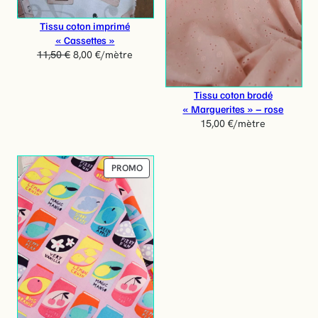
N
P
Tissu coton imprimé
R
« Cassettes »
O
11,50
€
8,00
€
/mètre
M
O
T
Tissu coton brodé
I
« Marguerites » – rose
O
15,00
€
/mètre
N
P
PROMO
R
O
D
U
I
T
E
N
P
R