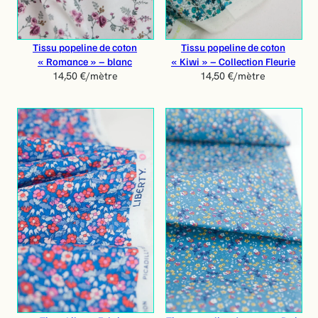
Tissu popeline de coton
Tissu popeline de coton
« Romance » – blanc
« Kiwi » – Collection Fleurie
14,50
€
/mètre
14,50
€
/mètre