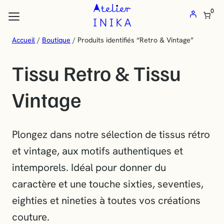
Atelier
Aller
0
au
Inika
contenu
:
Accueil
/
Boutique
/ Produits identifiés “Retro & Vintage”
les flèches haut et bas pour évaluer entrer pour aller à la page désirée
Vente
Tissu Retro & Tissu
de
tissus
Vintage
au
mètre
et
Plongez dans notre sélection de tissus rétro
mercerie
et vintage, aux motifs authentiques et
en
intemporels. Idéal pour donner du
ligne
caractère et une touche sixties, seventies,
eighties et nineties à toutes vos créations
couture.