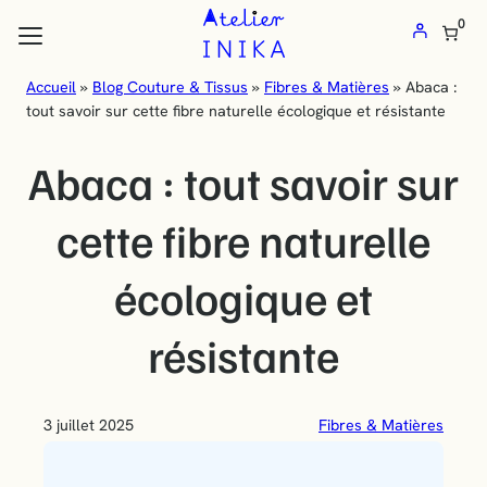
Atelier
0
Inika
:
Accueil
»
Blog Couture & Tissus
»
Fibres & Matières
»
Abaca :
les flèches haut et bas pour évaluer entrer pour aller à la page désirée
tout savoir sur cette fibre naturelle écologique et résistante
Vente
de
Abaca : tout savoir sur
tissus
au
cette fibre naturelle
mètre
écologique et
et
mercerie
résistante
en
ligne
3 juillet 2025
Fibres & Matières