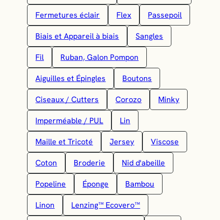
Fermetures éclair
Flex
Passepoil
Biais et Appareil à biais
Sangles
Fil
Ruban, Galon Pompon
Aiguilles et Épingles
Boutons
Ciseaux / Cutters
Corozo
Minky
Imperméable / PUL
Lin
Maille et Tricoté
Jersey
Viscose
Coton
Broderie
Nid d'abeille
Popeline
Éponge
Bambou
Linon
Lenzing™ Ecovero™