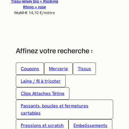
Tissu jersey bio « Rocking
R
Rhino » rose
O
16,60
€
14,10
€
/mètre
M
O
T
I
O
N
Affinez votre recherche :
Coupons
Mercerie
Tissus
Laine / fil à tricoter
Clips Attaches Tétine
Passants, boucles et fermetures
cartables
Pressions et scratch
Embelissements