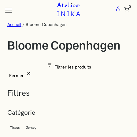
Atelier
Aller
0
au
Inika
contenu
:
Accueil
/ Bloome Copenhagen
les flèches haut et bas pour évaluer entrer pour aller à la page désirée
Vente
Bloome Copenhagen
de
tissus
au
Filtrer les produits
mètre
Fermer
et
mercerie
Filtres
en
ligne
Catégorie
Tissus
Jersey