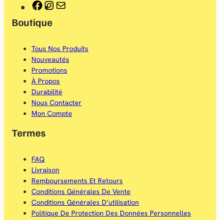
F
I
E
Boutique
a
n
-
c
s
m
Tous Nos Produits
e
t
a
Nouveautés
b
a
i
Promotions
À Propos
o
g
l
Durabilité
o
r
Nous Contacter
Mon Compte
k
a
Termes
m
FAQ
Livraison
Remboursements Et Retours
Conditions Générales De Vente
Conditions Générales D’utilisation
Politique De Protection Des Données Personnelles