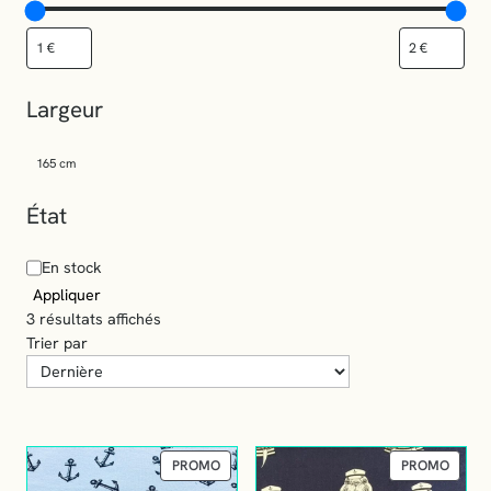
Largeur
165 cm
État
En stock
Appliquer
T
3 résultats affichés
r
Trier par
i
é
d
u
p
P
P
PROMO
PROMO
R
R
l