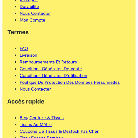
o
g
l
Durabilité
o
r
Nous Contacter
Mon Compte
k
a
Termes
m
FAQ
Livraison
Remboursements Et Retours
Conditions Générales De Vente
Conditions Générales D’utilisation
Politique De Protection Des Données Personnelles
Nous Contacter
Accès rapide
Blog Couture & Tissus
Tissus Au Mètre
Coupons De Tissus & Destock Pas Cher
Tissu Éponge Bambou