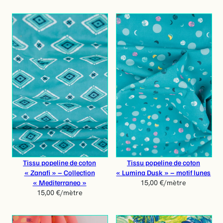
Tissu popeline de coton
Tissu popeline de coton
« Zanafi » – Collection
« Lumina Dusk » – motif lunes
« Mediterraneo »
15,00
€
/mètre
15,00
€
/mètre