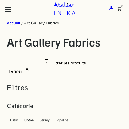
Atelier
Aller
0
au
Inika
contenu
:
Accueil
/ Art Gallery Fabrics
les flèches haut et bas pour évaluer entrer pour aller à la page désirée
Vente
Art Gallery Fabrics
de
tissus
au
Filtrer les produits
mètre
Fermer
et
mercerie
Filtres
en
ligne
Catégorie
Tissus
Coton
Jersey
Popeline