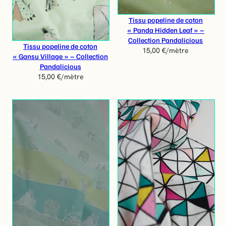
Tissu popeline de coton
« Panda Hidden Leaf » –
Collection Pandalicious
Tissu popeline de coton
15,00
€
/mètre
« Gansu Village » – Collection
Pandalicious
15,00
€
/mètre