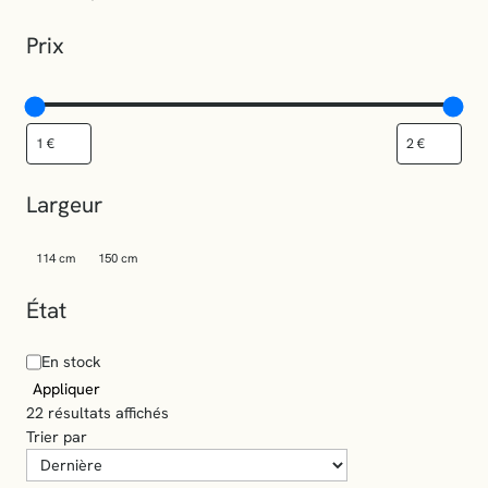
Prix
Largeur
114 cm
150 cm
État
En stock
Appliquer
T
22 résultats affichés
r
Trier par
i
é