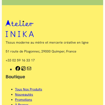
Tissus moderne au mètre et mercerie créative en ligne
51 route de Plogonnec, 29000 Quimper, France
+33 02 59 16 33 17
F
I
E
Boutique
a
n
-
c
s
m
Tous Nos Produits
e
t
a
Nouveautés
b
a
i
Promotions
À Propos