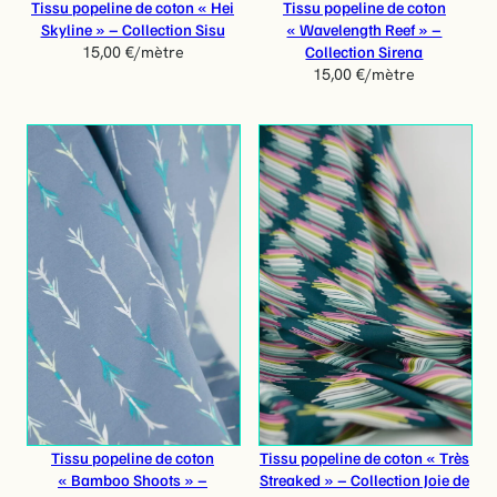
Tissu popeline de coton « Hei
Tissu popeline de coton
Skyline » – Collection Sisu
« Wavelength Reef » –
Collection Sirena
15,00
€
/mètre
15,00
€
/mètre
Tissu popeline de coton
Tissu popeline de coton « Très
« Bamboo Shoots » –
Streaked » – Collection Joie de