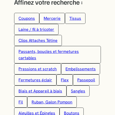
Affinez votre recherche :
Coupons
Mercerie
Tissus
Laine / fil à tricoter
Clips Attaches Tétine
Passants, boucles et fermetures
cartables
Pressions et scratch
Embelissements
Fermetures éclair
Flex
Passepoil
Biais et Appareil à biais
Sangles
Fil
Ruban, Galon Pompon
Aiguilles et Épingles
Boutons