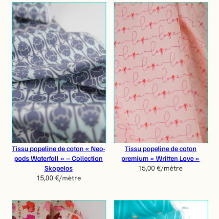
c
i
e
n
Tissu popeline de coton « Neo-
Tissu popeline de coton
pods Waterfall » – Collection
premium « Written Love »
Skopelos
15,00
€
/mètre
15,00
€
/mètre