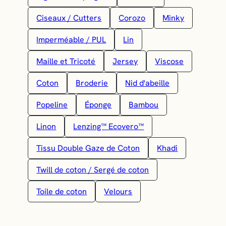
Ciseaux / Cutters
Corozo
Minky
Imperméable / PUL
Lin
Maille et Tricoté
Jersey
Viscose
Coton
Broderie
Nid d'abeille
Popeline
Éponge
Bambou
Linon
Lenzing™ Ecovero™
Tissu Double Gaze de Coton
Khadi
Twill de coton / Sergé de coton
Toile de coton
Velours