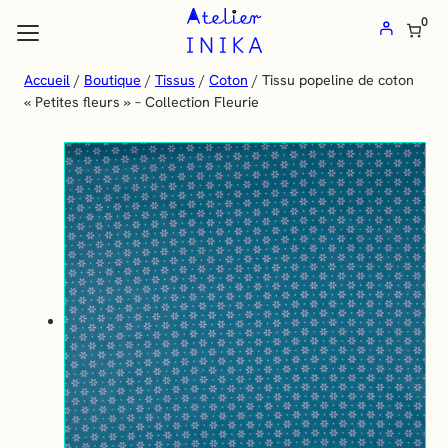
Atelier
Aller
0
au
Inika
contenu
:
Accueil
/
Boutique
/
Tissus
/
Coton
/ Tissu popeline de coton
les flèches haut et bas pour évaluer entrer pour aller à la page désirée
« Petites fleurs » – Collection Fleurie
Vente
de
tissus
au
mètre
et
mercerie
en
ligne