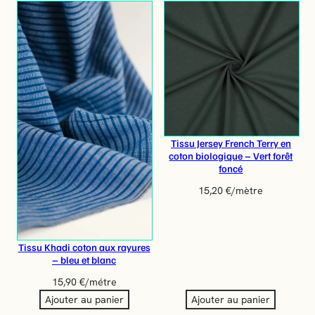
r
i
e
Tissu Jersey French Terry en
coton biologique – Vert forêt
foncé
15,20
€
/mètre
Tissu Khadi coton aux rayures
– bleu et blanc
15,90
€
/métre
Ajouter au panier
Ajouter au panier