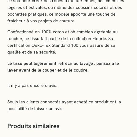
ce soit pour créer des robes d’été aériennes, des chemises
e
légères et estivales, ou même des coussins colorés et des
u
pochettes pratiques, ce modèle apporte une touche de
r
fraîcheur à vos projets de couture.
s
"
Confectionné en 100% coton et oh combien agréable au
–
toucher, ce tissu fait partie de la collection Fleurie. Sa
C
certification Oeko-Tex Standard 100 vous assure de sa
o
qualité et de sa sécurité.
l
Le tissu peut légèrement rétrécir au lavage : pensez à le
l
laver avant de le couper et de le coudre.
e
c
t
Il n’y a pas encore d’avis.
i
o
Seuls les clients connectés ayant acheté ce produit ont la
n
possibilité de laisser un avis.
F
l
e
Produits similaires
u