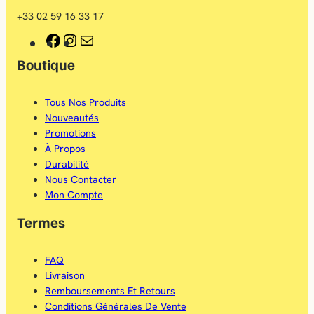
+33 02 59 16 33 17
F
I
E
Boutique
a
n
-
c
s
m
Tous Nos Produits
e
t
a
Nouveautés
b
a
i
Promotions
À Propos
o
g
l
Durabilité
o
r
Nous Contacter
Mon Compte
k
a
Termes
m
FAQ
Livraison
Remboursements Et Retours
Conditions Générales De Vente