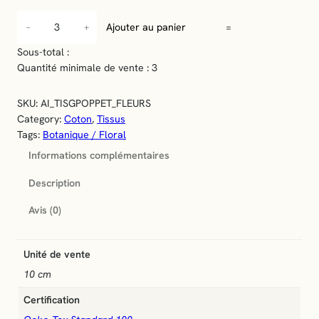
q
−
+
Ajouter au panier
=
u
a
Sous-total :
n
Quantité minimale de vente : 3
t
i
SKU:
AI_TISGPOPPET_FLEURS
t
Category:
Coton
, 
Tissus
é
Tags:
Botanique / Floral
d
Informations complémentaires
e
T
Description
i
s
Avis (0)
s
u
p
Unité de vente
o
10 cm
p
e
Certification
l