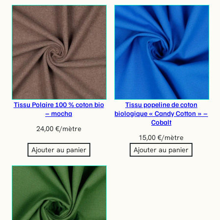
Tissu Polaire 100 % coton bio
Tissu popeline de coton
– mocha
biologique « Candy Cotton » –
Cobalt
24,00
€
/mètre
15,00
€
/mètre
Ajouter au panier
Ajouter au panier