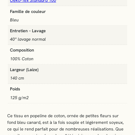
Oeko-Tex Standard 100
i
Famille de couleur
n
e
Bleu
d
Entretien – Lavage
e
c
40° lavage normal
o
Composition
t
o
100% Coton
n
Largeur (Laize)
"
P
140 cm
e
Poids
t
125 g/m2
i
t
e
Ce tissu en popeline de coton, ornée de petites fleurs sur
s
fond bleu canard, est à la fois souple et légèrement soyeux,
f
ce qui le rend parfait pour de nombreuses réalisations. Que
l