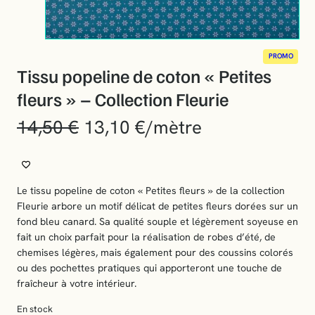
P
PROMO
R
Tissu popeline de coton « Petites
O
D
fleurs » – Collection Fleurie
U
I
14,50
€
13,10
€
/mètre
T
E
N
P
R
O
Le tissu popeline de coton « Petites fleurs » de la collection
M
O
Fleurie arbore un motif délicat de petites fleurs dorées sur un
T
fond bleu canard. Sa qualité souple et légèrement soyeuse en
I
fait un choix parfait pour la réalisation de robes d’été, de
O
N
chemises légères, mais également pour des coussins colorés
ou des pochettes pratiques qui apporteront une touche de
fraîcheur à votre intérieur.
En stock