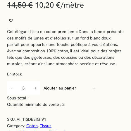
14,50
€
10,20
€
/mètre
E
N
P
R
O
M
Cet élégant tissu en coton premium « Dans la lune » présente
O
T
des motifs de lunes et d’étoiles sur un fond blanc doux,
I
parfait pour apporter une touche poétique à vos créations.
O
Avec sa composition 100% coton, il est idéal pour des projets
N
tels que des gigoteuses, des coussins ou des décorations
murales, créant ainsi une atmosphère sereine et rêveuse.
En stock
q
−
+
Ajouter au panier
=
u
a
Sous-total :
n
Quantité minimale de vente : 3
t
i
SKU:
AI_TISDESIG_91
t
Category:
Coton
, 
Tissus
é