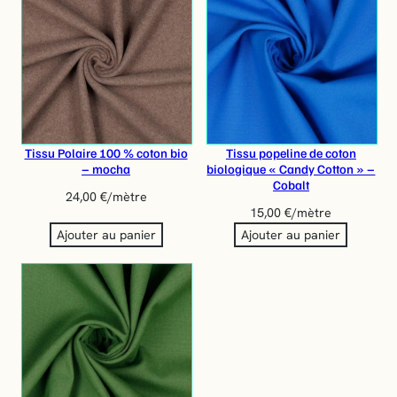
Tissu Polaire 100 % coton bio
Tissu popeline de coton
– mocha
biologique « Candy Cotton » –
Cobalt
24,00
€
/mètre
15,00
€
/mètre
Ajouter au panier
Ajouter au panier