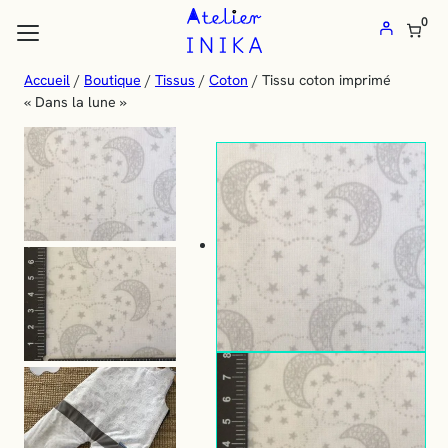
Atelier
Aller
0
au
Inika
contenu
:
Accueil
/
Boutique
/
Tissus
/
Coton
/ Tissu coton imprimé
les flèches haut et bas pour évaluer entrer pour aller à la page désirée
« Dans la lune »
Vente
de
tissus
au
mètre
et
mercerie
en
ligne