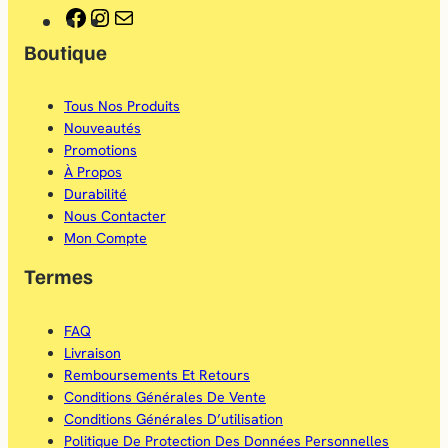
F
I
E
Boutique
a
n
-
c
s
m
Tous Nos Produits
e
t
a
Nouveautés
b
a
i
Promotions
À Propos
o
g
l
Durabilité
o
r
Nous Contacter
Mon Compte
k
a
Termes
m
FAQ
Livraison
Remboursements Et Retours
Conditions Générales De Vente
Conditions Générales D’utilisation
Politique De Protection Des Données Personnelles