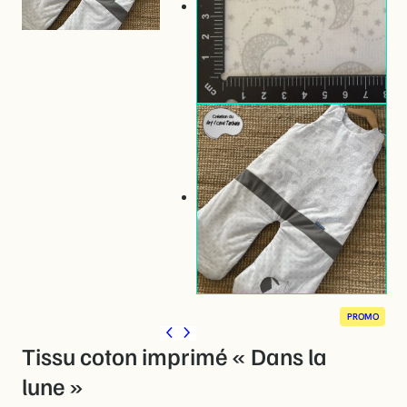
P
PROMO
R
O
Tissu coton imprimé « Dans la
D
U
lune »
I
T