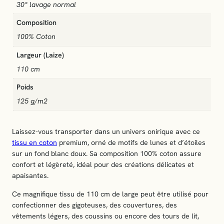
D
30° lavage normal
a
Composition
n
s
100% Coton
l
Largeur (Laize)
a
110 cm
l
u
Poids
n
125 g/m2
e
"
Laissez-vous transporter dans un univers onirique avec ce
tissu en coton
premium, orné de motifs de lunes et d’étoiles
sur un fond blanc doux. Sa composition 100% coton assure
confort et légèreté, idéal pour des créations délicates et
apaisantes.
Ce magnifique tissu de 110 cm de large peut être utilisé pour
confectionner des gigoteuses, des couvertures, des
vêtements légers, des coussins ou encore des tours de lit,