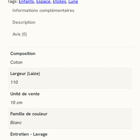
Tags:
Enfants
, 
Espace
, 
Étoiles
, 
Lune
d
Informations complémentaires
e
T
Description
i
s
Avis (0)
s
u
c
Composition
o
Coton
t
o
Largeur (Laize)
n
110
i
Unité de vente
m
p
10 cm
r
Famille de couleur
i
m
Blanc
é
Entretien – Lavage
"