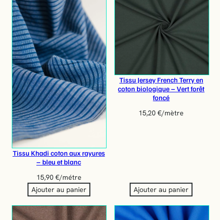
Tissu Jersey French Terry en
coton biologique – Vert forêt
foncé
15,20
€
/mètre
Tissu Khadi coton aux rayures
– bleu et blanc
15,90
€
/métre
Ajouter au panier
Ajouter au panier