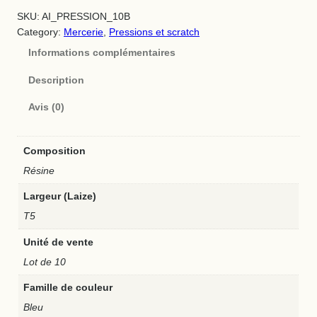
n
SKU:
AI_PRESSION_10B
t
Category:
Mercerie
, 
Pressions et scratch
i
Informations complémentaires
t
é
Description
d
e
Avis (0)
P
r
Composition
e
s
Résine
s
Largeur (Laize)
i
o
T5
n
Unité de vente
T
5
Lot de 10
–
Famille de couleur
b
l
Bleu