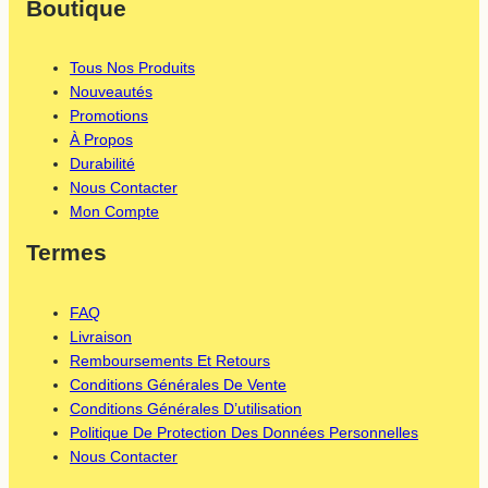
Boutique
a
n
-
c
s
m
Tous Nos Produits
e
t
a
Nouveautés
b
a
i
Promotions
À Propos
o
g
l
Durabilité
o
r
Nous Contacter
Mon Compte
k
a
Termes
m
FAQ
Livraison
Remboursements Et Retours
Conditions Générales De Vente
Conditions Générales D’utilisation
Politique De Protection Des Données Personnelles
Nous Contacter