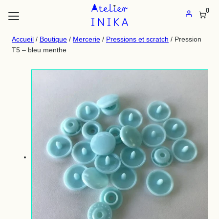
Atelier
Aller
0
au
Inika
contenu
:
Accueil
/
Boutique
/
Mercerie
/
Pressions et scratch
/ Pression
s flèches haut et bas pour évaluer entrer pour aller à la page désirée. Ut
T5 – bleu menthe
Vente
de
tissus
au
mètre
et
mercerie
en
ligne