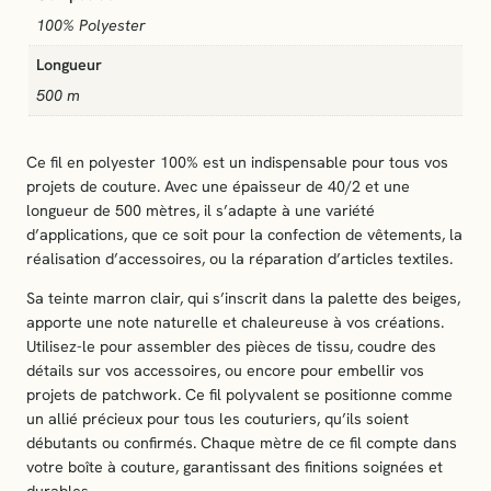
s
100% Polyester
s
Longueur
u
s
500 m
–
5
Ce fil en polyester 100% est un indispensable pour tous vos
0
projets de couture. Avec une épaisseur de 40/2 et une
0
longueur de 500 mètres, il s’adapte à une variété
m
d’applications, que ce soit pour la confection de vêtements, la
–
réalisation d’accessoires, ou la réparation d’articles textiles.
m
a
Sa teinte marron clair, qui s’inscrit dans la palette des beiges,
r
apporte une note naturelle et chaleureuse à vos créations.
r
Utilisez-le pour assembler des pièces de tissu, coudre des
o
détails sur vos accessoires, ou encore pour embellir vos
n
projets de patchwork. Ce fil polyvalent se positionne comme
c
un allié précieux pour tous les couturiers, qu’ils soient
l
débutants ou confirmés. Chaque mètre de ce fil compte dans
a
votre boîte à couture, garantissant des finitions soignées et
i