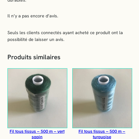
durables.
r
Il n’y a pas encore d’avis.
Seuls les clients connectés ayant acheté ce produit ont la
possibilité de laisser un avis.
Produits similaires
Fil tous tissus – 500 m – vert
Fil tous tissus – 500 m –
sapin
turquoise