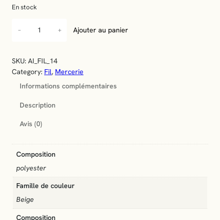
En stock
q
−
+
Ajouter au panier
u
a
n
SKU:
AI_FIL_14
t
Category:
Fil
, 
Mercerie
i
Informations complémentaires
t
é
Description
d
e
Avis (0)
F
i
l
Composition
t
polyester
o
u
Famille de couleur
s
Beige
t
Composition
i