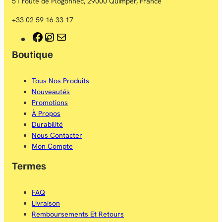
51 route de Plogonnec, 29000 Quimper, France
+33 02 59 16 33 17
F
I
E
Boutique
a
n
-
c
s
m
Tous Nos Produits
e
t
a
Nouveautés
b
a
i
Promotions
À Propos
o
g
l
Durabilité
o
r
Nous Contacter
Mon Compte
k
a
Termes
m
FAQ
Livraison
Remboursements Et Retours