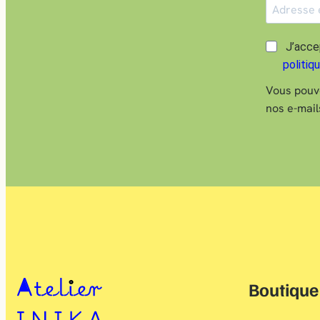
J’acce
politiq
Vous pouve
nos e-mail
Boutique