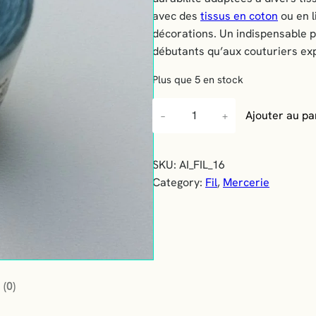
avec des
tissus en coton
ou en l
décorations. Un indispensable p
débutants qu’aux couturiers ex
Plus que 5 en stock
q
Ajouter au pa
−
+
u
a
n
SKU:
AI_FIL_16
t
Category:
Fil
, 
Mercerie
i
t
é
d
e
F
 (0)
i