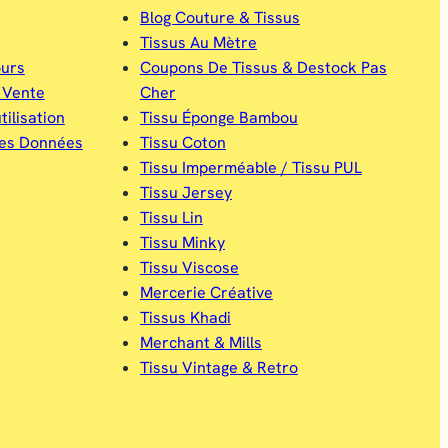
Blog Couture & Tissus
Tissus Au Mètre
urs
Coupons De Tissus & Destock Pas
 Vente
Cher
ilisation
Tissu Éponge Bambou
Des Données
Tissu Coton
Tissu Imperméable / Tissu PUL
Tissu Jersey
Tissu Lin
Tissu Minky
Tissu Viscose
Mercerie Créative
Tissus Khadi
Merchant & Mills
Tissu Vintage & Retro