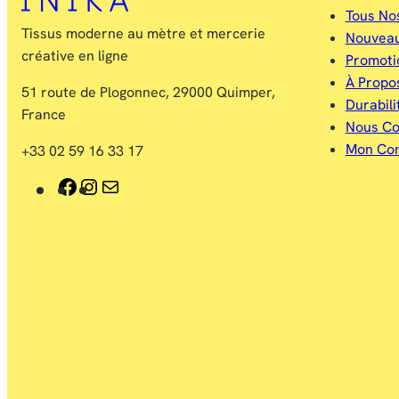
Tous No
Tissus moderne au mètre et mercerie
Nouvea
créative en ligne
Promoti
À Propo
51 route de Plogonnec, 29000 Quimper,
Durabili
France
Nous Co
Mon Co
+33 02 59 16 33 17
F
I
E
a
n
-
c
s
m
e
t
a
b
a
i
o
g
l