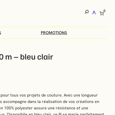
0
Recherche
Quand les résultat
S
PROMOTIONS
00 m – bleu clair
l pour tous vos projets de couture. Avec une longueur
s accompagne dans la réalisation de vos créations en
en 100% polyester assure une résistance et une
us. Disponibile en bleu clair, ce fil se marie parfaitement