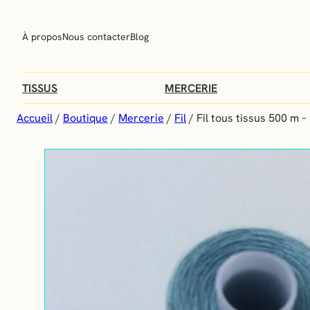
Aller
au
À propos
Nous contacter
Blog
contenu
TISSUS
MERCERIE
Accueil
/
Boutique
/
Mercerie
/
Fil
/ Fil tous tissus 500 m – 