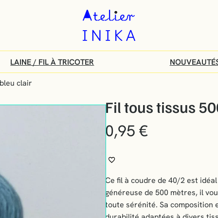
Atelier
Inika
:
Vente
LAINE / FIL À TRICOTER
NOUVEAUTÉ
de
bleu clair
tissus
Fil tous tissus 5
au
mètre
0,95
€
et
mercerie
en
ligne
Ce fil à coudre de 40/2 est idéa
généreuse de 500 mètres, il vou
toute sérénité. Sa composition 
durabilité adaptées à divers tiss