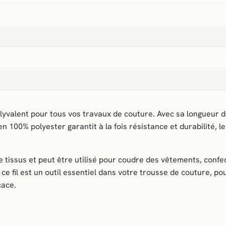
l
t
o
u
s
t
i
s
s
olyvalent pour tous vos travaux de couture. Avec sa longueur 
u
 100% polyester garantit à la fois résistance et durabilité, le
s
5
0
de tissus et peut être utilisé pour coudre des vêtements, conf
0
 fil est un outil essentiel dans votre trousse de couture, po
m
cace.
–
b
l