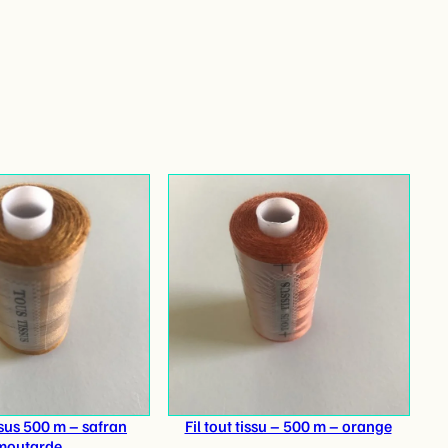
issus 500 m – safran
Fil tout tissu – 500 m – orange
moutarde