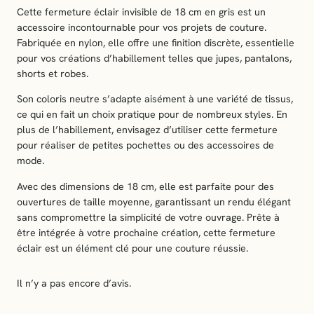
Cette fermeture éclair invisible de 18 cm en gris est un
a
accessoire incontournable pour vos projets de couture.
i
Fabriquée en nylon, elle offre une finition discrète, essentielle
r
pour vos créations d’habillement telles que jupes, pantalons,
i
shorts et robes.
n
v
Son coloris neutre s’adapte aisément à une variété de tissus,
i
ce qui en fait un choix pratique pour de nombreux styles. En
s
plus de l’habillement, envisagez d’utiliser cette fermeture
i
pour réaliser de petites pochettes ou des accessoires de
b
mode.
l
e
Avec des dimensions de 18 cm, elle est parfaite pour des
1
ouvertures de taille moyenne, garantissant un rendu élégant
8
sans compromettre la simplicité de votre ouvrage. Prête à
c
être intégrée à votre prochaine création, cette fermeture
m
éclair est un élément clé pour une couture réussie.
–
g
Il n’y a pas encore d’avis.
r
i