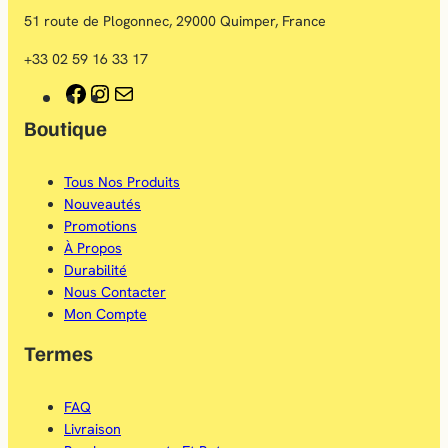
51 route de Plogonnec, 29000 Quimper, France
+33 02 59 16 33 17
F
I
E
Boutique
a
n
-
c
s
m
Tous Nos Produits
e
t
a
Nouveautés
b
a
i
Promotions
À Propos
o
g
l
Durabilité
o
r
Nous Contacter
Mon Compte
k
a
Termes
m
FAQ
Livraison