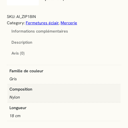
u
a
n
SKU:
AI_ZIP18IN
t
Category:
Fermetures éclair
, 
Mercerie
i
Informations complémentaires
t
é
Description
d
e
Avis (0)
F
e
r
Famille de couleur
m
Gris
e
t
Composition
u
Nylon
r
Longueur
e
é
18 cm
c
l