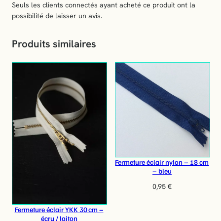
s
Seuls les clients connectés ayant acheté ce produit ont la
possibilité de laisser un avis.
Produits similaires
Fermeture éclair nylon – 18 cm
– bleu
0,95
€
Fermeture éclair YKK 30 cm –
écru / laiton