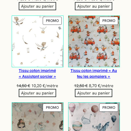
Ajouter au panier
Ajouter au panier
PRODUIT
PRODUIT
PROMO
PROMO
EN
EN
PROMOTION
PROMOT
Tissu coton imprimé
Tissu coton imprimé « Au
« Assistant sorcier »
feu les pompiers »
14,50
€
10,20
€
/mètre
12,50
€
8,70
€
/mètre
Ajouter au panier
Ajouter au panier
PRODUIT
PRODUIT
PROMO
PROMO
EN
EN
PROMOTION
PROMOT