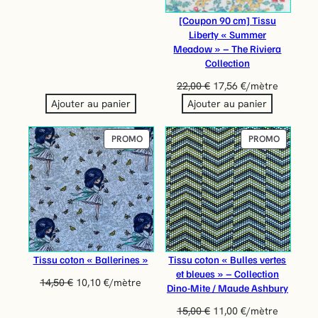
[Coupon 90 cm] Tissu
Liberty « Summer
Meadow » – The Riviera
Collection
22,00
€
17,56
€
/mètre
Ajouter au panier
Ajouter au panier
PRODUIT
PRODUIT
PROMO
PROMO
EN
EN
PROMOTION
PROMOT
Tissu coton « Ballerines »
Tissu coton « Bulles vertes
et bleues » – Collection
14,50
€
10,10
€
/mètre
Dino-Mite / Maude Ashbury
15,00
€
11,00
€
/mètre