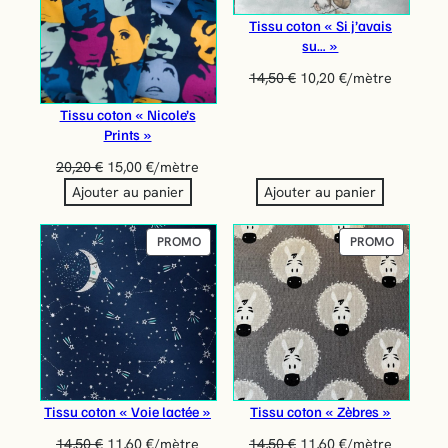
Tissu coton « Si j’avais
su… »
14,50
€
10,20
€
/mètre
Tissu coton « Nicole’s
Prints »
20,20
€
15,00
€
/mètre
Ajouter au panier
Ajouter au panier
PRODUIT
PRODUIT
PROMO
PROMO
EN
EN
PROMOTION
PROMOT
Tissu coton « Voie lactée »
Tissu coton « Zèbres »
14,50
€
11,60
€
/mètre
14,50
€
11,60
€
/mètre