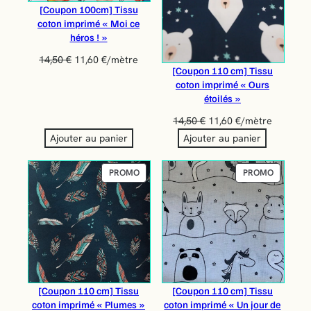
[Coupon 100cm] Tissu
coton imprimé « Moi ce
héros ! »
14,50
€
11,60
€
/mètre
[Coupon 110 cm] Tissu
coton imprimé « Ours
étoilés »
14,50
€
11,60
€
/mètre
Ajouter au panier
Ajouter au panier
PRODUIT
PRODUIT
PROMO
PROMO
EN
EN
PROMOTION
PROMOT
[Coupon 110 cm] Tissu
[Coupon 110 cm] Tissu
coton imprimé « Plumes »
coton imprimé « Un jour de