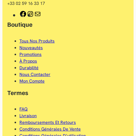
+33 02 59 16 33 17
F
I
E
Boutique
a
n
-
c
s
m
Tous Nos Produits
e
t
a
Nouveautés
b
a
i
Promotions
À Propos
o
g
l
Durabilité
o
r
Nous Contacter
Mon Compte
k
a
Termes
m
FAQ
Livraison
Remboursements Et Retours
Conditions Générales De Vente
Conditions Générales D’utilisation