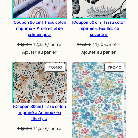
[Coupon 80 cm] Tissu coton
[Coupon 80 cm] Tissu coton
imprimé « Arc-en-ciel de
imprimé « Feuilles de
printemps »
savane »
14,50
€
12,33
€
/mètre
14,50
€
11,60
€
/mètre
Ajouter au panier
Ajouter au panier
PRODUIT
PRODUIT
PROMO
PROMO
EN
EN
PROMOTION
PROMOT
[Coupon 80cm] Tissu coton
imprimé « Animaux en
liberty »
14,50
€
11,60
€
/mètre