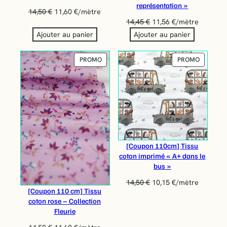
représentation »
14,50
€
11,60
€
/mètre
14,45
€
11,56
€
/mètre
Ajouter au panier
Ajouter au panier
PRODUIT
PRODUIT
PROMO
PROMO
EN
EN
PROMOTION
PROMOT
[Coupon 110cm] Tissu
coton imprimé « A+ dans le
bus »
14,50
€
10,15
€
/mètre
[Coupon 110 cm] Tissu
coton rose – Collection
Fleurie