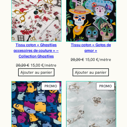
Tissu coton « Ghastlies
Tissu coton « Gotas de
accesoires de couture » –
amor »
Collection Ghastlies
20,20
€
15,00
€
/mètre
20,20
€
15,00
€
/mètre
Ajouter au panier
Ajouter au panier
PRODUIT
PRODUIT
PROMO
PROMO
EN
EN
PROMOTION
PROMOT