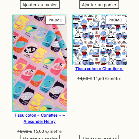
Ajouter au panier
Ajouter au panier
PRODUIT
PRODUIT
PROMO
PROMO
EN
EN
PROMOTION
PROMOT
Tissu coton « Chantier «
14,50
€
11,60
€
/mètre
Tissu coton « Canettes » –
Alexander Henry
18,00
€
16,00
€
/mètre