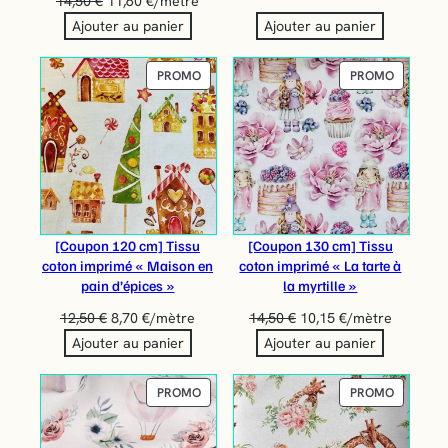
14,50
€
11,60
€
/mètre
Ajouter au panier
Ajouter au panier
PRODUIT
PRODUIT
PROMO
PROMO
EN
EN
PROMOTION
PROMOT
[Coupon 120 cm] Tissu
[Coupon 130 cm] Tissu
coton imprimé « Maison en
coton imprimé « La tarte à
pain d’épices »
la myrtille »
12,50
€
8,70
€
/mètre
14,50
€
10,15
€
/mètre
Ajouter au panier
Ajouter au panier
PRODUIT
PRODUIT
PROMO
PROMO
EN
EN
PROMOTION
PROMOT