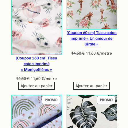
[Coupon 60 cm] Tissu coton
imprimé « Un amour de
Girafe »
14,50
€
11,60
€
/mètre
[Coupon 160 cm] Tissu
coton imprimé
« Montgolfières »
14,50
€
11,60
€
/mètre
Ajouter au panier
Ajouter au panier
PRODUIT
PRODUIT
PROMO
PROMO
EN
EN
PROMOTION
PROMOT